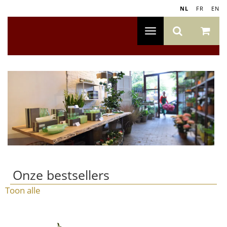
NL
|
FR
|
EN
Toggle
navigatie
Onze bestsellers
Toon alle